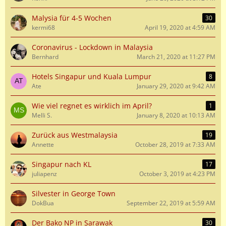
Malysia für 4-5 Wochen
30
kermi68
April 19, 2020 at 4:59 AM
Coronavirus - Lockdown in Malaysia
Bernhard
March 21, 2020 at 11:27 PM
Hotels Singapur und Kuala Lumpur
8
Ate
January 29, 2020 at 9:42 AM
Wie viel regnet es wirklich im April?
1
Melli S.
January 8, 2020 at 10:13 AM
Zurück aus Westmalaysia
19
Annette
October 28, 2019 at 7:33 AM
Singapur nach KL
17
juliapenz
October 3, 2019 at 4:23 PM
Silvester in George Town
DokBua
September 22, 2019 at 5:59 AM
Der Bako NP in Sarawak
30