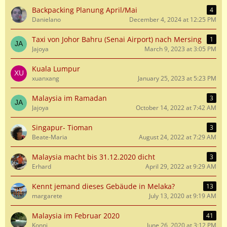
Backpacking Planung April/Mai
4
Danielano
December 4, 2024 at 12:25 PM
Taxi von Johor Bahru (Senai Airport) nach Mersing
1
Jajoya
March 9, 2023 at 3:05 PM
Kuala Lumpur
xuanxang
January 25, 2023 at 5:23 PM
Malaysia im Ramadan
3
Jajoya
October 14, 2022 at 7:42 AM
Singapur- Tioman
3
Beate-Maria
August 24, 2022 at 7:29 AM
Malaysia macht bis 31.12.2020 dicht
3
Erhard
April 29, 2022 at 9:29 AM
Kennt jemand dieses Gebäude in Melaka?
13
margarete
July 13, 2020 at 9:19 AM
Malaysia im Februar 2020
41
Konni
June 26, 2020 at 3:12 PM