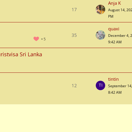
Anja K
17
August 14, 202
PM
quaxi
35
December 4, 2
5
9:42 AM
istvisa Sri Lanka
tintin
12
September 14,
8:42 AM