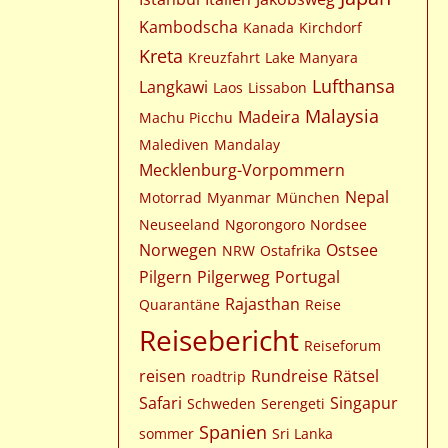
Kambodscha
Kanada
Kirchdorf
Kreta
Kreuzfahrt
Lake Manyara
Lufthansa
Langkawi
Laos
Lissabon
Malaysia
Madeira
Machu Picchu
Malediven
Mandalay
Mecklenburg-Vorpommern
Nepal
Motorrad
Myanmar
München
Neuseeland
Ngorongoro
Nordsee
Norwegen
Ostsee
NRW
Ostafrika
Pilgern
Pilgerweg
Portugal
Rajasthan
Quarantäne
Reise
Reisebericht
Reiseforum
reisen
Rundreise
Rätsel
roadtrip
Safari
Singapur
Schweden
Serengeti
Spanien
sommer
Sri Lanka