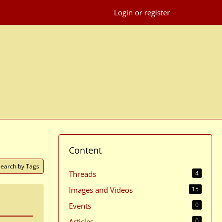
Login or register
Content
Search by Tags
Threads
4
Images and Videos
15
Events
0
Articles
0