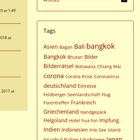
0 at 1:49
Tags
018 at
bangkok
Bali
Asien
Bagan
Bangkok
Bilder
Bhutan
Bilderrätsel
Botswana
Chiang Mai
corona
Corona-Krise
Coronavirus
deutschland
Einreise
 2017 at
Feldberger Seenlandschaft
Flug
Frankreich
Forentreffen
Griechenland
Handgepäck
Helgoland
Impfung
Hotel
hua hin
Indien
Indonesien
Inle-See
Island
Japan
Istanbul
Italien
Jakobsweg