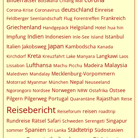
Bilderrätsel
Botswana
Chiang Mai
deutschland
Einreise
Corona-Krise
Coronavirus
Frankreich
Feldberger Seenlandschaft
Flug
Forentreffen
Griechenland
Helgoland
Handgepäck
Hotel
hua hin
Indien
Impfung
Indonesien
Istanbul
Inle-See
Island
Japan
Italien
Jakobsweg
Kambodscha
Kanada
Kreta
Langkawi
Kirchdorf
Kreuzfahrt
Lake Manyara
Laos
Lufthansa
Malaysia
Madeira
Lissabon
Machu Picchu
Mecklenburg-Vorpommern
Malediven
Mandalay
Nepal
Motorrad
Myanmar
München
Neuseeland
Norwegen
Ostsee
Ngorongoro
Nordsee
NRW
Ostafrika
Pilgern
Pilgerweg
Portugal
Rajasthan
Quarantäne
Reise
Reisebericht
reisen
Reiseforum
roadtrip
Rundreise
Rätsel
Safari
Singapur
Schweden
Serengeti
Spanien
Städtetrip
Südostasien
sommer
Sri Lanka