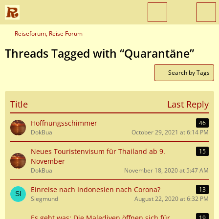
Reiseforum, Reise Forum
Threads Tagged with “Quarantäne”
Search by Tags
Title
Last Reply
Hoffnungsschimmer
46
DokBua
October 29, 2021 at 6:14 PM
Neues Touristenvisum für Thailand ab 9.
15
November
DokBua
November 18, 2020 at 5:47 AM
Einreise nach Indonesien nach Corona?
13
Siegmund
August 22, 2020 at 6:32 PM
Es geht was: Die Malediven öffnen sich für
19