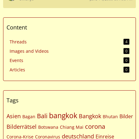
Content
Threads
4
Images and Videos
0
Events
0
Articles
0
Tags
bangkok
Bali
Asien
Bangkok
Bilder
Bagan
Bhutan
corona
Bilderrätsel
Botswana
Chiang Mai
deutschland
Einreise
Corona-Krise
Coronavirus