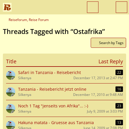
Reiseforum, Reise Forum
Threads Tagged with “Ostafrika”
Search by Tags
Title
Last Reply
Safari in Tanzania - Reisebericht
22
Silkenya
December 17, 2013 at 2:47 PM
Tanzania - Reisebericht jetzt online
16
Silkenya
December 17, 2010 at 9:48 AM
Noch 1 Tag "jenseits von Afrika"... :-)
23
Silkenya
July 9, 2009 at 3:03 PM
Hakuna matata - Gruesse aus Tanzania
13
Silkenya
June 14, 2009 at 7:08 PM