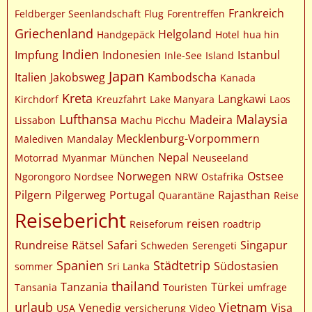
Frankreich
Feldberger Seenlandschaft
Flug
Forentreffen
Griechenland
Helgoland
Handgepäck
Hotel
hua hin
Indien
Impfung
Indonesien
Istanbul
Inle-See
Island
Japan
Italien
Jakobsweg
Kambodscha
Kanada
Kreta
Langkawi
Kirchdorf
Kreuzfahrt
Lake Manyara
Laos
Lufthansa
Malaysia
Madeira
Lissabon
Machu Picchu
Mecklenburg-Vorpommern
Malediven
Mandalay
Nepal
Motorrad
Myanmar
München
Neuseeland
Norwegen
Ostsee
Ngorongoro
Nordsee
NRW
Ostafrika
Pilgern
Pilgerweg
Portugal
Rajasthan
Quarantäne
Reise
Reisebericht
reisen
Reiseforum
roadtrip
Rundreise
Rätsel
Safari
Singapur
Schweden
Serengeti
Spanien
Städtetrip
Südostasien
sommer
Sri Lanka
thailand
Tanzania
Türkei
Tansania
Touristen
umfrage
urlaub
Vietnam
Venedig
Visa
USA
versicherung
Video