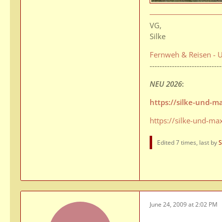
VG,
Silke
Fernweh & Reisen - U
-----------------------------
NEU 2026
:
https://silke-und-
https://silke-und-ma
Edited 7 times, last by
S
June 24, 2009 at 2:02 PM