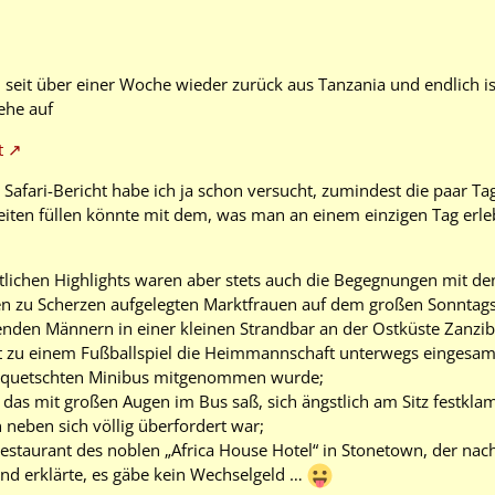
 seit über einer Woche wieder zurück aus Tanzania und endlich is
ehe auf
t
 Safari-Bericht habe ich ja schon versucht, zumindest die paar T
iten füllen könnte mit dem, was man an einem einzigen Tag erl
lichen Highlights waren aber stets auch die Begegnungen mit de
en zu Scherzen aufgelegten Marktfrauen auf dem großen Sonntag
nden Männern in einer kleinen Strandbar an der Ostküste Zanzibar
rt zu einem Fußballspiel die Heimmannschaft unterwegs eingesam
gequetschten Minibus mitgenommen wurde;
 das mit großen Augen im Bus saß, sich ängstlich am Sitz festkl
neben sich völlig überfordert war;
Restaurant des noblen „Africa House Hotel“ in Stonetown, der n
und erklärte, es gäbe kein Wechselgeld …