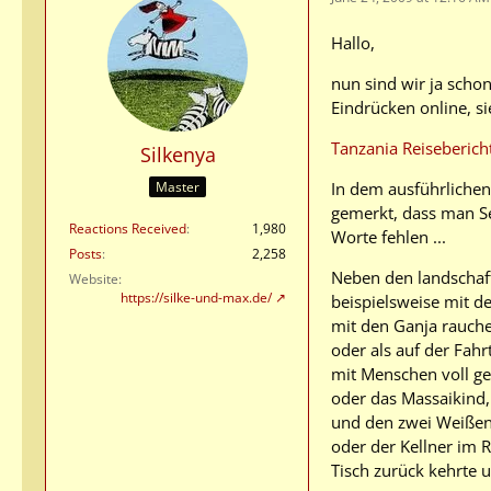
Hallo,
nun sind wir ja schon
Eindrücken online, si
Tanzania Reiseberich
Silkenya
In dem ausführlichen
Master
gemerkt, dass man Se
Reactions Received
1,980
Worte fehlen ...
Posts
2,258
Neben den landschaft
Website
https://silke-und-max.de/
beispielsweise mit d
mit den Ganja rauche
oder als auf der Fah
mit Menschen voll 
oder das Massaikind,
und den zwei Weißen 
oder der Kellner im 
Tisch zurück kehrte 