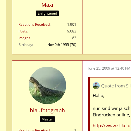
Maxi
Enlightened
Reactions Received
1,901
Posts
9,083
Images
83
Birthday
Nov 9th 1955 (70)
June 25, 2009 at 12:40 PM
Quote from Si
Hallo,
nun sind wir ja sc
blaufotograph
Eindrücken online,
Master
http://www.silke-
Reactions Received
1