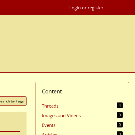
Login or register
Content
Search by Tags
Threads
4
Images and Videos
0
Events
0
Articles
0