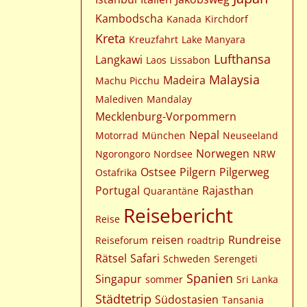
Kambodscha
Kanada
Kirchdorf
Kreta
Kreuzfahrt
Lake Manyara
Lufthansa
Langkawi
Laos
Lissabon
Malaysia
Madeira
Machu Picchu
Malediven
Mandalay
Mecklenburg-Vorpommern
Nepal
Motorrad
München
Neuseeland
Norwegen
Ngorongoro
Nordsee
NRW
Ostsee
Pilgern
Pilgerweg
Ostafrika
Portugal
Rajasthan
Quarantäne
Reisebericht
Reise
reisen
Rundreise
Reiseforum
roadtrip
Rätsel
Safari
Schweden
Serengeti
Spanien
Singapur
sommer
Sri Lanka
Städtetrip
Südostasien
Tansania