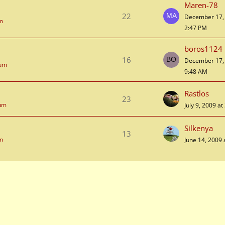
Maren-78
22
December 17, 
um
2:47 PM
boros1124
16
December 17, 
rum
9:48 AM
Rastlos
23
rum
July 9, 2009 a
Silkenya
13
um
June 14, 2009 