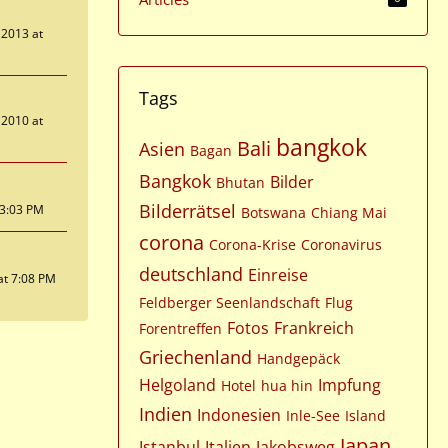
2013 at
Tags
2010 at
bangkok
Bali
Asien
Bagan
Bangkok
Bilder
Bhutan
Bilderrätsel
t 3:03 PM
Botswana
Chiang Mai
corona
Corona-Krise
Coronavirus
deutschland
Einreise
at 7:08 PM
Feldberger Seenlandschaft
Flug
Fotos
Frankreich
Forentreffen
Griechenland
Handgepäck
Helgoland
Impfung
Hotel
hua hin
Indien
Indonesien
Inle-See
Island
Japan
Istanbul
Italien
Jakobsweg