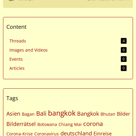
Content
Threads
4
Images and Videos
0
Events
0
Articles
0
Tags
bangkok
Bali
Asien
Bangkok
Bilder
Bagan
Bhutan
corona
Bilderrätsel
Botswana
Chiang Mai
deutschland
Einreise
Corona-Krise
Coronavirus