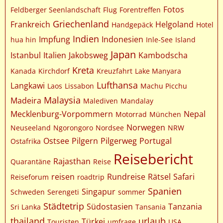
Fotos
Feldberger Seenlandschaft
Flug
Forentreffen
Griechenland
Frankreich
Helgoland
Handgepäck
Hotel
Indien
Impfung
Indonesien
hua hin
Inle-See
Island
Japan
Istanbul
Italien
Jakobsweg
Kambodscha
Kreta
Kanada
Kirchdorf
Kreuzfahrt
Lake Manyara
Lufthansa
Langkawi
Laos
Lissabon
Machu Picchu
Malaysia
Madeira
Malediven
Mandalay
Mecklenburg-Vorpommern
Nepal
Motorrad
München
Norwegen
Neuseeland
Ngorongoro
Nordsee
NRW
Ostsee
Pilgern
Pilgerweg
Portugal
Ostafrika
Reisebericht
Rajasthan
Quarantäne
Reise
reisen
Rundreise
Rätsel
Safari
Reiseforum
roadtrip
Spanien
Singapur
Schweden
Serengeti
sommer
Städtetrip
Südostasien
Tanzania
Sri Lanka
Tansania
thailand
urlaub
Türkei
Touristen
umfrage
USA