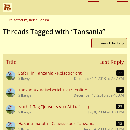
Reiseforum, Reise Forum
Threads Tagged with “Tansania”
Search by Tags
Title
Last Reply
Safari in Tanzania - Reisebericht
22
Silkenya
December 17, 2013 at 2:47 PM
Tanzania - Reisebericht jetzt online
16
Silkenya
December 17, 2010 at 9:48 AM
Noch 1 Tag "jenseits von Afrika"... :-)
23
Silkenya
July 9, 2009 at 3:03 PM
Hakuna matata - Gruesse aus Tanzania
13
Silkenya
June 14, 2009 at 7:08 PM