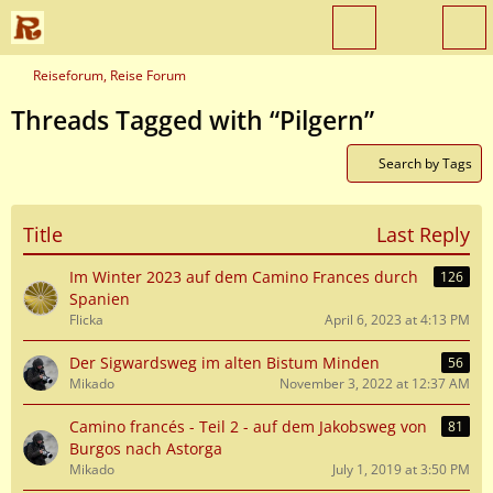
Reiseforum, Reise Forum
Threads Tagged with “Pilgern”
Search by Tags
Title
Last Reply
Im Winter 2023 auf dem Camino Frances durch
126
Spanien
Flicka
April 6, 2023 at 4:13 PM
Der Sigwardsweg im alten Bistum Minden
56
Mikado
November 3, 2022 at 12:37 AM
Camino francés - Teil 2 - auf dem Jakobsweg von
81
Burgos nach Astorga
Mikado
July 1, 2019 at 3:50 PM