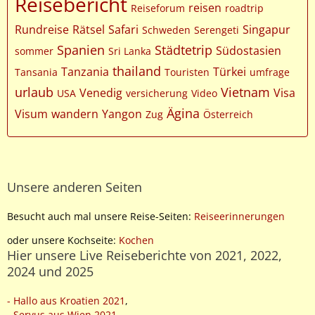
Reisebericht
reisen
Reiseforum
roadtrip
Rundreise
Rätsel
Safari
Singapur
Schweden
Serengeti
Spanien
Städtetrip
Südostasien
sommer
Sri Lanka
thailand
Tanzania
Türkei
Tansania
Touristen
umfrage
urlaub
Vietnam
Venedig
Visa
USA
versicherung
Video
Ägina
Visum
wandern
Yangon
Zug
Österreich
Unsere anderen Seiten
Besucht auch mal unsere Reise-Seiten:
Reiseerinnerungen
oder unsere Kochseite:
Kochen
Hier unsere Live Reiseberichte von 2021, 2022,
2024 und 2025
- Hallo aus Kroatien 2021
,
- Servus aus Wien 2021