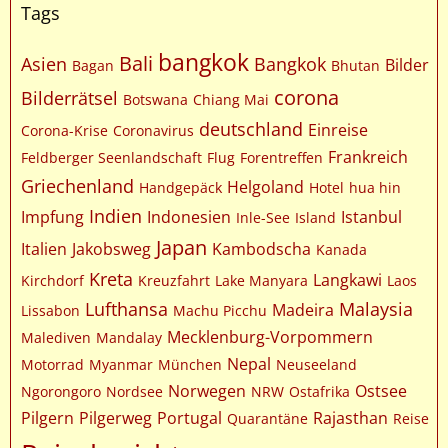
Tags
bangkok
Bali
Asien
Bangkok
Bilder
Bagan
Bhutan
corona
Bilderrätsel
Botswana
Chiang Mai
deutschland
Einreise
Corona-Krise
Coronavirus
Frankreich
Feldberger Seenlandschaft
Flug
Forentreffen
Griechenland
Helgoland
Handgepäck
Hotel
hua hin
Indien
Impfung
Indonesien
Istanbul
Inle-See
Island
Japan
Italien
Jakobsweg
Kambodscha
Kanada
Kreta
Langkawi
Kirchdorf
Kreuzfahrt
Lake Manyara
Laos
Lufthansa
Malaysia
Madeira
Lissabon
Machu Picchu
Mecklenburg-Vorpommern
Malediven
Mandalay
Nepal
Motorrad
Myanmar
München
Neuseeland
Norwegen
Ostsee
Ngorongoro
Nordsee
NRW
Ostafrika
Pilgern
Pilgerweg
Portugal
Rajasthan
Quarantäne
Reise