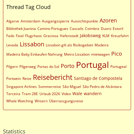
Thread Tag Cloud
Azoren
Algarve
Amsterdam
Ausgangssperre
Aussichtspunkte
Bibliothek Joanina
Camino Portugues
Cascails
Coimbra
Duoro
Estoril
Jakobsweg
Fado
Faial
Flugchaos
Graciosa
Hafenstadt
KLM
Kreuzfahrt
Lissabon
Levada
Lissabon gilt als Risikogebiet
Madeira
Pico
Madeira Baby Einkaufen Nahrung
Metro Lissabon
mietwagen
Portugal
Porto
Pilgern
Pilgerweg
Portas do Sol
Portugeal
Reisebericht
Santiago de Compostela
Portwein
Reise
Singapore Airlines
Sommerreise
São Miguel
São Pedro de Alcântara
Wale
wandern
Terceira
Tram 28E
Urlaub 2026
Video
Whale Watching
Wnsern
Überrascgungsreise
Statistics