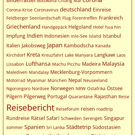
Bilderrätsel
Botswana
Chiang Mai
deutschland
Einreise
Corona-Krise
Coronavirus
Frankreich
Feldberger Seenlandschaft
Flug
Forentreffen
Griechenland
Helgoland
Handgepäck
Hotel
hua hin
Indien
Impfung
Indonesien
Istanbul
Inle-See
Island
Japan
Italien
Jakobsweg
Kambodscha
Kanada
Kreta
Langkawi
Kirchdorf
Kreuzfahrt
Lake Manyara
Laos
Lufthansa
Malaysia
Madeira
Lissabon
Machu Picchu
Mecklenburg-Vorpommern
Malediven
Mandalay
Nepal
Motorrad
Myanmar
München
Neuseeland
Norwegen
Ostsee
Ngorongoro
Nordsee
NRW
Ostafrika
Pilgern
Pilgerweg
Portugal
Rajasthan
Quarantäne
Reise
Reisebericht
reisen
Reiseforum
roadtrip
Rundreise
Rätsel
Safari
Singapur
Schweden
Serengeti
Spanien
Städtetrip
Südostasien
sommer
Sri Lanka