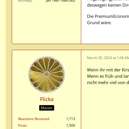
Birthday
Jan 14th 1986 (40)
deswegen keinen Dir
Die PremiumEconomy v
Grund wäre.
March 30, 2024 at 1:08 A
Wenn ihr mit der Kirs
Wenn es früh und lang
nicht mehr viel von d
Flicka
Master
Reactions Received
1,713
Posts
1,500