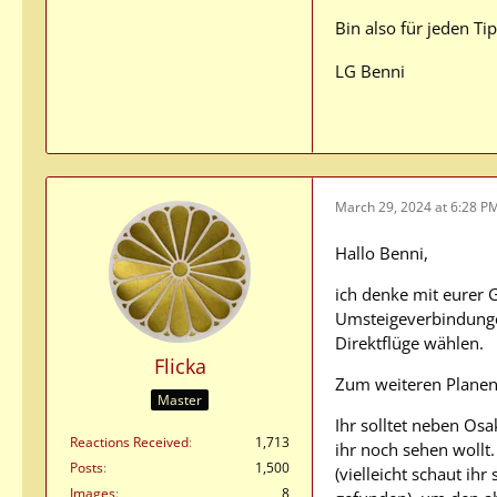
Bin also für jeden T
LG Benni
March 29, 2024 at 6:28 P
Hallo Benni,
ich denke mit eurer 
Umsteigeverbindungen
Direktflüge wählen.
Flicka
Zum weiteren Planen h
Master
Ihr solltet neben Os
Reactions Received
1,713
ihr noch sehen wollt
Posts
1,500
(vielleicht schaut i
Images
8