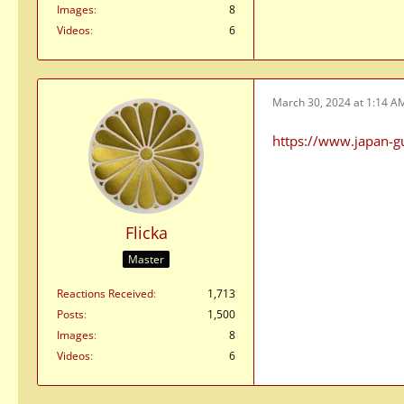
Images
8
Videos
6
March 30, 2024 at 1:14 A
https://www.japan-
Flicka
Master
Reactions Received
1,713
Posts
1,500
Images
8
Videos
6