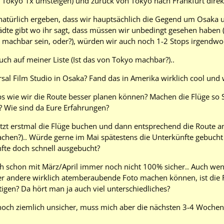
in Tokyo 1x umsteigen) und zurück von Tokyo nach Frankfurt direk
natürlich ergeben, dass wir hauptsächlich die Gegend um Osaka
ädte gibt wo ihr sagt, dass müssen wir unbedingt gesehen haben (
 machbar sein, oder?), würden wir auch noch 1-2 Stops irgendwo
uch auf meiner Liste (Ist das von Tokyo machbar?)..
sal Film Studio in Osaka? Fand das in Amerika wirklich cool und 
s wie wir die Route besser planen können? Machen die Flüge so Sin
? Wie sind da Eure Erfahrungen?
etzt erstmal die Flüge buchen und dann entsprechend die Route 
achen?).. Würde gerne im Mai spätestens die Unterkünfte gebucht 
fte doch schnell ausgebucht?
uch schon mit März/April immer noch nicht 100% sicher.. Auch wen
r andere wirklich atemberaubende Foto machen können, ist die 
igen? Da hört man ja auch viel unterschiedliches?
h noch ziemlich unsicher, muss mich aber die nächsten 3-4 Wochen 