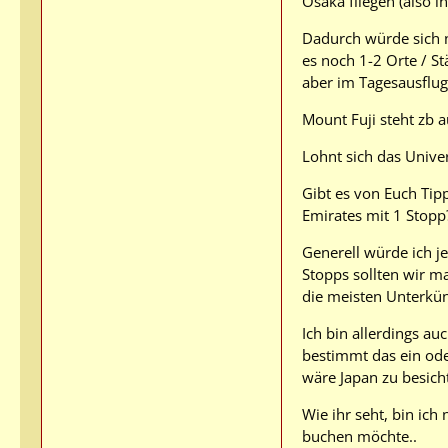
Osaka fliegen (also 
Dadurch würde sich 
es noch 1-2 Orte / St
aber im Tagesausflug
Mount Fuji steht zb a
Lohnt sich das Univer
Gibt es von Euch Tipp
Emirates mit 1 Stopp
Generell würde ich j
Stopps sollten wir m
die meisten Unterkün
Ich bin allerdings a
bestimmt das ein ode
wäre Japan zu besicht
Wie ihr seht, bin ic
buchen möchte..