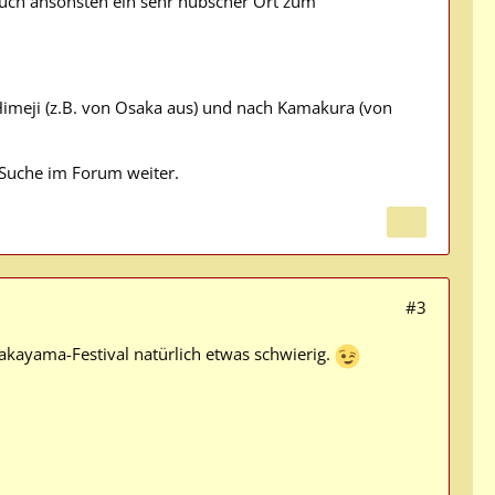
uch ansonsten ein sehr hübscher Ort zum
Himeji (z.B. von Osaka aus) und nach Kamakura (von
e Suche im Forum weiter.
#3
akayama-Festival natürlich etwas schwierig.