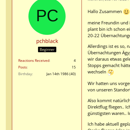
Hallo Zusammen
meine Freundin und i
plant bin ich schon e
20-22 Übernachtunge
pchblack
Allerdings ist es so
Beginner
Übernachtungen Ägypt
wir daraus etwas gel
Reactions Received
4
Stopps gemacht hätt
Posts
15
wechseln
Birthday
Jan 14th 1986 (40)
Wir hatten uns vorge
von unseren Standor
Also kommt natürlich
Direktflug fliegen.. I
günstigsten waren.. 
Ich habe aktuell gep