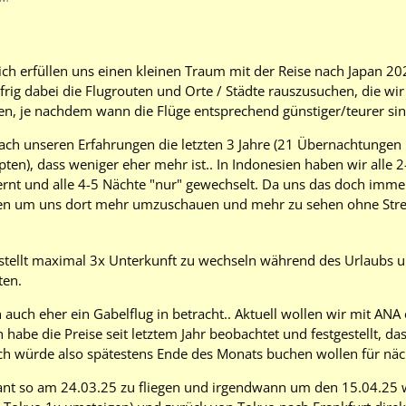
ch erfüllen uns einen kleinen Traum mit der Reise nach Japan 2025
ifrig dabei die Flugrouten und Orte / Städte rauszusuchen, die wi
n, je nachdem wann die Flüge entsprechend günstiger/teurer sin
, nach unseren Erfahrungen die letzten 3 Jahre (21 Übernachtung
en), dass weniger eher mehr ist.. In Indonesien haben wir alle 2
ernt und alle 4-5 Nächte "nur" gewechselt. Da uns das doch imme
en um uns dort mehr umzuschauen und mehr zu sehen ohne Stress
stellt maximal 3x Unterkunft zu wechseln während des Urlaubs u
ten.
 auch eher ein Gabelflug in betracht.. Aktuell wollen wir mit A
ch habe die Preise seit letztem Jahr beobachtet und festgestellt, d
Ich würde also spätestens Ende des Monats buchen wollen für näch
lant so am 24.03.25 zu fliegen und irgendwann um den 15.04.25 w