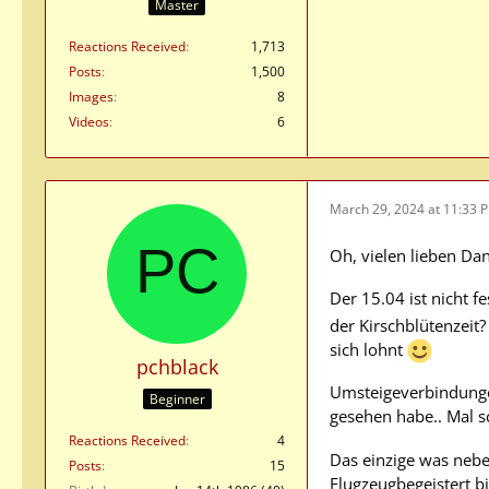
Master
Reactions Received
1,713
Posts
1,500
Images
8
Videos
6
March 29, 2024 at 11:33 
Oh, vielen lieben Dan
Der 15.04 ist nicht fe
der Kirschblütenzeit
sich lohnt
pchblack
Umsteigeverbindungen 
Beginner
gesehen habe.. Mal s
Reactions Received
4
Das einzige was nebe
Posts
15
Flugzeugbegeistert b