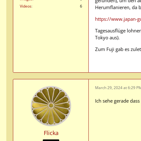
gefunden), um den a
Videos
6
Herumflanieren, da b
https://www.japan-g
Tagesausflüge lohnen
Tokyo aus).
Zum Fuji gab es zule
March 29, 2024 at 6:29 P
Ich sehe gerade dass
Flicka