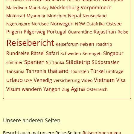
Mecklenburg-Vorpommern
Malediven
Mandalay
Nepal
Motorrad
Myanmar
München
Neuseeland
Norwegen
Ostsee
Ngorongoro
Nordsee
NRW
Ostafrika
Pilgern
Pilgerweg
Portugal
Rajasthan
Quarantäne
Reise
Reisebericht
reisen
Reiseforum
roadtrip
Rundreise
Rätsel
Safari
Singapur
Schweden
Serengeti
Spanien
Städtetrip
Südostasien
sommer
Sri Lanka
thailand
Tanzania
Türkei
Tansania
Touristen
umfrage
urlaub
Vietnam
Venedig
Visa
USA
versicherung
Video
Ägina
Visum
wandern
Yangon
Zug
Österreich
Unsere anderen Seiten
Besucht auch mal unsere Reise-Seiten:
Reiseerinnerungen