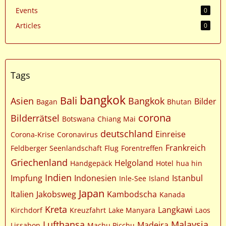
Events
0
Articles
0
Tags
bangkok
Bali
Asien
Bangkok
Bilder
Bagan
Bhutan
corona
Bilderrätsel
Botswana
Chiang Mai
deutschland
Einreise
Corona-Krise
Coronavirus
Frankreich
Feldberger Seenlandschaft
Flug
Forentreffen
Griechenland
Helgoland
Handgepäck
Hotel
hua hin
Indien
Impfung
Indonesien
Istanbul
Inle-See
Island
Japan
Italien
Jakobsweg
Kambodscha
Kanada
Kreta
Langkawi
Kirchdorf
Kreuzfahrt
Lake Manyara
Laos
Lufthansa
Malaysia
Madeira
Lissabon
Machu Picchu