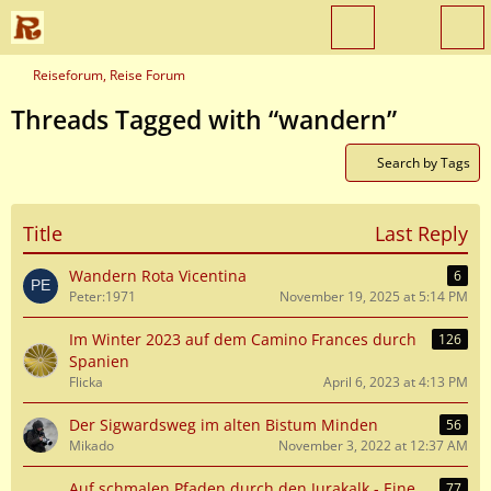
Reiseforum, Reise Forum
Threads Tagged with “wandern”
Search by Tags
Title
Last Reply
Wandern Rota Vicentina
6
Peter:1971
November 19, 2025 at 5:14 PM
Im Winter 2023 auf dem Camino Frances durch
126
Spanien
Flicka
April 6, 2023 at 4:13 PM
Der Sigwardsweg im alten Bistum Minden
56
Mikado
November 3, 2022 at 12:37 AM
Auf schmalen Pfaden durch den Jurakalk - Eine
77