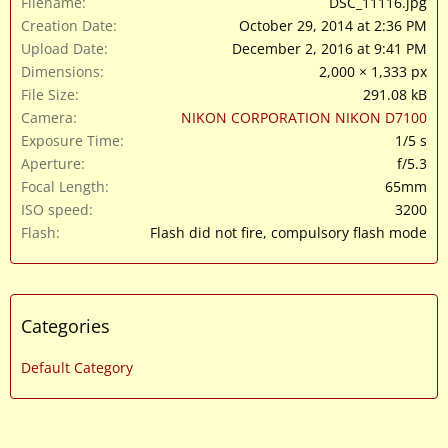
Filename
DSC_11116.jpg
Creation Date
October 29, 2014 at 2:36 PM
Upload Date
December 2, 2016 at 9:41 PM
Dimensions
2,000 × 1,333 px
File Size
291.08 kB
Camera
NIKON CORPORATION NIKON D7100
Exposure Time
1/5 s
Aperture
f/5.3
Focal Length
65mm
ISO speed
3200
Flash
Flash did not fire, compulsory flash mode
Categories
Default Category