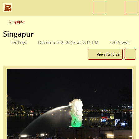
Singapur
Singapur
redfloyd
December 2, 2016 at 9:41 PM
770 Views
View Full Size