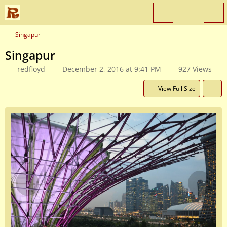
Singapur
Singapur
redfloyd
December 2, 2016 at 9:41 PM
927 Views
View Full Size