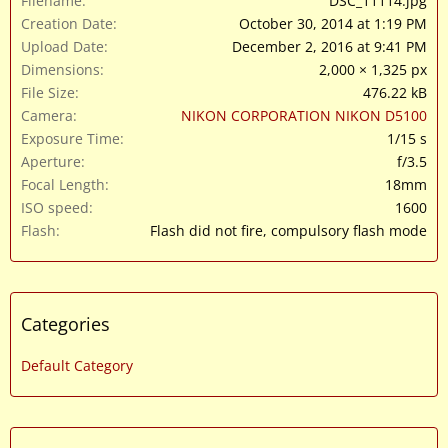
Filename
DSC_11114.jpg
Creation Date
October 30, 2014 at 1:19 PM
Upload Date
December 2, 2016 at 9:41 PM
Dimensions
2,000 × 1,325 px
File Size
476.22 kB
Camera
NIKON CORPORATION NIKON D5100
Exposure Time
1/15 s
Aperture
f/3.5
Focal Length
18mm
ISO speed
1600
Flash
Flash did not fire, compulsory flash mode
Categories
Default Category