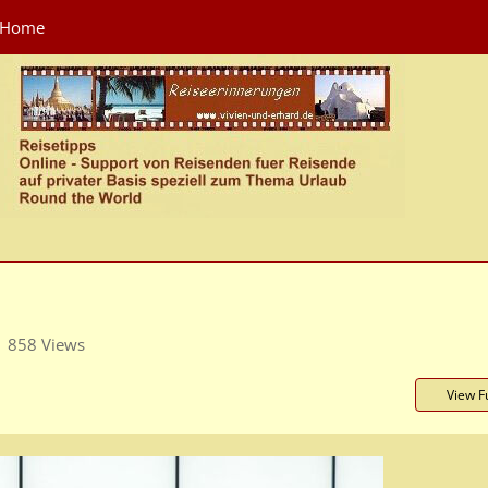
Home
858 Views
View Fu