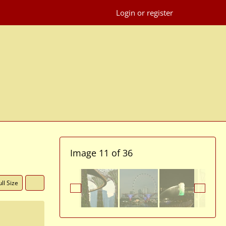
Login or register
Image 11 of 36
ll Size