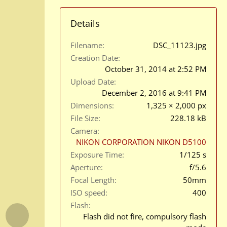
Details
Filename
DSC_11123.jpg
Creation Date
October 31, 2014 at 2:52 PM
Upload Date
December 2, 2016 at 9:41 PM
Dimensions
1,325 × 2,000 px
File Size
228.18 kB
Camera
NIKON CORPORATION NIKON D5100
Exposure Time
1/125 s
Aperture
f/5.6
Focal Length
50mm
ISO speed
400
Flash
Flash did not fire, compulsory flash