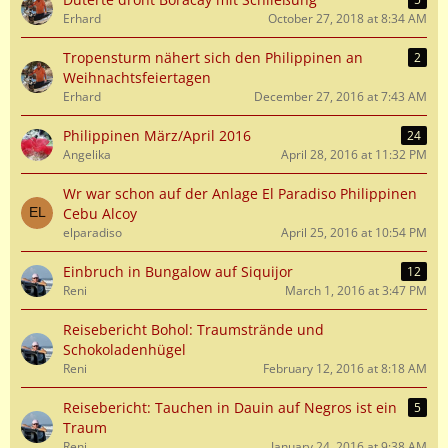
Erhard
October 27, 2018 at 8:34 AM
Tropensturm nähert sich den Philippinen an
2
Weihnachtsfeiertagen
Erhard
December 27, 2016 at 7:43 AM
Philippinen März/April 2016
24
Angelika
April 28, 2016 at 11:32 PM
Wr war schon auf der Anlage El Paradiso Philippinen
Cebu Alcoy
elparadiso
April 25, 2016 at 10:54 PM
Einbruch in Bungalow auf Siquijor
12
Reni
March 1, 2016 at 3:47 PM
Reisebericht Bohol: Traumstrände und
Schokoladenhügel
Reni
February 12, 2016 at 8:18 AM
Reisebericht: Tauchen in Dauin auf Negros ist ein
5
Traum
Reni
January 24, 2016 at 9:38 AM