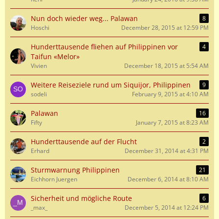
Nun doch wieder weg... Palawan
8
Hoschi
December 28, 2015 at 12:59 PM
Hunderttausende fliehen auf Philippinen vor
4
Taifun «Melor»
Vivien
December 18, 2015 at 5:54 AM
Weitere Reiseziele rund um Siquijor, Philippinen
9
sodeli
February 9, 2015 at 4:10 AM
Palawan
16
Fifty
January 7, 2015 at 8:23 AM
Hunderttausende auf der Flucht
2
Erhard
December 31, 2014 at 4:31 PM
Sturmwarnung Philippinen
21
Eichhorn Juergen
December 6, 2014 at 8:10 AM
Sicherheit und mögliche Route
6
_max_
December 5, 2014 at 12:24 PM