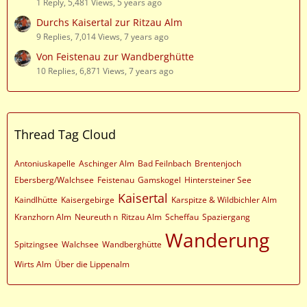
1 Reply, 5,481 Views, 5 years ago
Durchs Kaisertal zur Ritzau Alm
9 Replies, 7,014 Views, 7 years ago
Von Feistenau zur Wandberghütte
10 Replies, 6,871 Views, 7 years ago
Thread Tag Cloud
Antoniuskapelle
Aschinger Alm
Bad Feilnbach
Brentenjoch
Ebersberg/Walchsee
Feistenau
Gamskogel
Hintersteiner See
Kaisertal
Kaindlhütte
Kaisergebirge
Karspitze & Wildbichler Alm
Kranzhorn Alm
Neureuth n
Ritzau Alm
Scheffau
Spaziergang
Wanderung
Spitzingsee
Walchsee
Wandberghütte
Wirts Alm
Über die Lippenalm