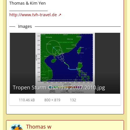
Thomas & Kim Yen
______________________
http://www.tvh-travel.de
Images
Tropen Sturm Chanthu 20.07.2010.jpg
110.46 kB
800 × 819
132
Thomas w