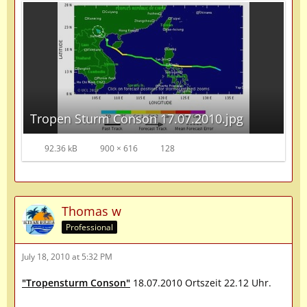
Tropen Sturm Conson 17.07.2010.jpg
92.36 kB
900 × 616
128
Thomas w
Professional
July 18, 2010 at 5:32 PM
"Tropensturm Conson"
18.07.2010 Ortszeit 22.12 Uhr.