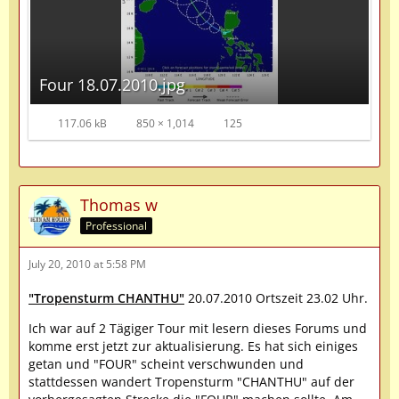
Four 18.07.2010.jpg
117.06 kB
850 × 1,014
125
Thomas w
Professional
July 20, 2010 at 5:58 PM
"Tropensturm CHANTHU"
20.07.2010 Ortszeit 23.02 Uhr.
Ich war auf 2 Tägiger Tour mit lesern dieses Forums und
komme erst jetzt zur aktualisierung. Es hat sich einiges
getan und "FOUR" scheint verschwunden und
stattdessen wandert Tropensturm "CHANTHU" auf der