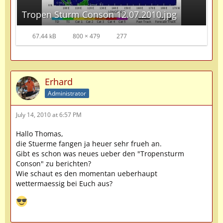
Tropen Sturm Conson 12.07.2010.jpg
67.44 kB
800 × 479
277
Erhard
Administrator
July 14, 2010 at 6:57 PM
Hallo Thomas,
die Stuerme fangen ja heuer sehr frueh an.
Gibt es schon was neues ueber den "Tropensturm
Conson" zu berichten?
Wie schaut es den momentan ueberhaupt
wettermaessig bei Euch aus?