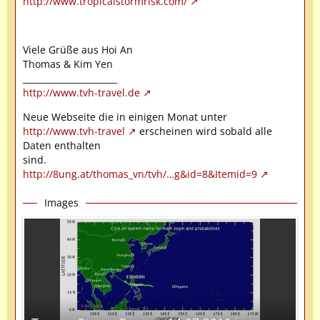
http://www.tropicalstormrisk.com/
Viele Grüße aus Hoi An
Thomas & Kim Yen
______________________
http://www.tvh-travel.de
Neue Webseite die in einigen Monat unter
http://www.tvh-travel
erscheinen wird sobald alle
Daten enthalten
sind.
http://8ung.at/thomas_vn/tvh/…g&id=8&Itemid=9
Images