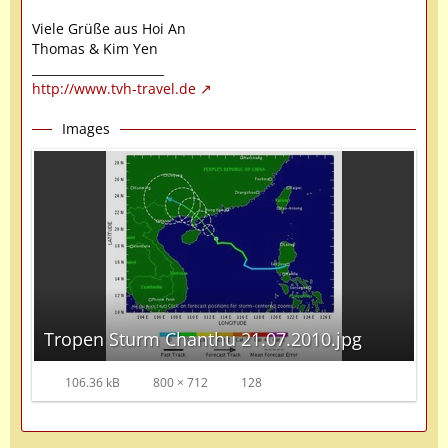
Viele Grüße aus Hoi An
Thomas & Kim Yen
______________________
http://www.tvh-travel.de
Images
Tropen Sturm Chanthu 21.07.2010.jpg
106.36 kB
800 × 712
128