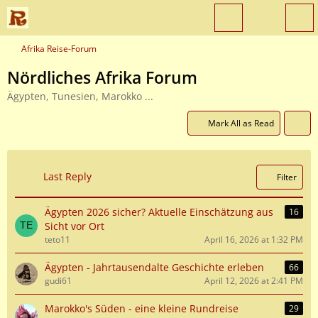
Afrika Reise-Forum
Nördliches Afrika Forum
Ägypten, Tunesien, Marokko ...
Mark All as Read
Last Reply
Filter
Ägypten 2026 sicher? Aktuelle Einschätzung aus
16
Sicht vor Ort
teto11
April 16, 2026 at 1:32 PM
Ägypten - Jahrtausendalte Geschichte erleben
66
gudi61
April 12, 2026 at 2:41 PM
Marokko's Süden - eine kleine Rundreise
29