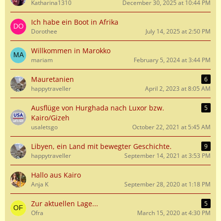
Katharina1310
December 30, 2025 at 10:44 PM
Ich habe ein Boot in Afrika
Dorothee
July 14, 2025 at 2:50 PM
Willkommen in Marokko
mariam
February 5, 2024 at 3:44 PM
Mauretanien
6
happytraveller
April 2, 2023 at 8:05 AM
Ausflüge von Hurghada nach Luxor bzw.
5
Kairo/Gizeh
usaletsgo
October 22, 2021 at 5:45 AM
Libyen, ein Land mit bewegter Geschichte.
9
happytraveller
September 14, 2021 at 3:53 PM
Hallo aus Kairo
Anja K
September 28, 2020 at 1:18 PM
Zur aktuellen Lage...
5
Ofra
March 15, 2020 at 4:30 PM