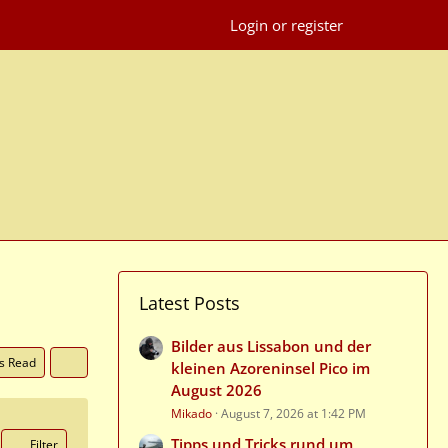
Login or register
Latest Posts
Bilder aus Lissabon und der
as Read
kleinen Azoreninsel Pico im
August 2026
Mikado
August 7, 2026 at 1:42 PM
Tipps und Tricks rund um
Filter