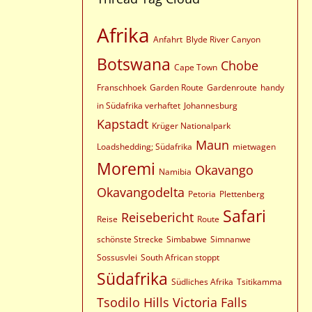
Afrika
Anfahrt
Blyde River Canyon
Botswana
Chobe
Cape Town
Franschhoek
Garden Route
Gardenroute
handy
in Südafrika verhaftet
Johannesburg
Kapstadt
Krüger Nationalpark
Maun
Loadshedding; Südafrika
mietwagen
Moremi
Okavango
Namibia
Okavangodelta
Petoria
Plettenberg
Safari
Reisebericht
Reise
Route
schönste Strecke
Simbabwe
Simnanwe
Sossusvlei
South African stoppt
Südafrika
Südliches Afrika
Tsitikamma
Tsodilo Hills
Victoria Falls