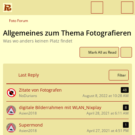
Foto Forum
Allgemeines zum Thema Fotografieren
Was wo anders keinen Platz findet
Mark All as Read
Last Reply
Filter
Zitate von Fotografen
48
NoDurians
August 8, 2022 at 10:28 AM
digitale Bilderrahmen mit WLAN_Nixplay
8
Asien2018
April 28, 2021 at 6:11 AM
Supermond
1
Asien2018
April 27, 2021 at 4:51 PM