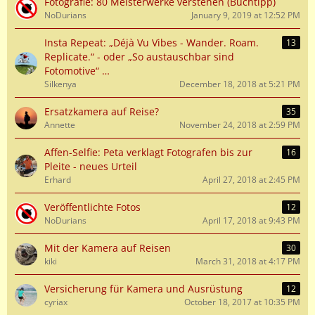
Fotografie: 80 Meisterwerke verstehen (Buchtipp)
NoDurians
January 9, 2019 at 12:52 PM
Insta Repeat: „Déjà Vu Vibes - Wander. Roam.
13
Replicate.“ - oder „So austauschbar sind
Fotomotive“ …
Silkenya
December 18, 2018 at 5:21 PM
Ersatzkamera auf Reise?
35
Annette
November 24, 2018 at 2:59 PM
Affen-Selfie: Peta verklagt Fotografen bis zur
16
Pleite - neues Urteil
Erhard
April 27, 2018 at 2:45 PM
Veröffentlichte Fotos
12
NoDurians
April 17, 2018 at 9:43 PM
Mit der Kamera auf Reisen
30
kiki
March 31, 2018 at 4:17 PM
Versicherung für Kamera und Ausrüstung
12
cyriax
October 18, 2017 at 10:35 PM