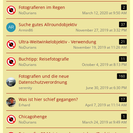
Fotografieren im Regen
2
NoDurians
March 12, 2020 at 9:50 AM
Suche gutes Allroundobjektiv
37
Armin86
November 27, 2019 at 3:32 PM
Ultra-Weitwinkelobjektiv - Verwendung
21
NoDurians
November 19, 2019 at 11:26 AM
Buchtipp: Reisefotografie
11
NoDurians
October 4, 2019 at 8:13 PM
Fotografien und die neue
160
Datenschutzverordnung
serenity
June 30, 2019 at 6:30 PM
Was ist hier schief gegangen?
17
Erhard
April 7, 2019 at 11:14 AM
Chicagohenge
1
NoDurians
March 24, 2019 at 9:49 AM