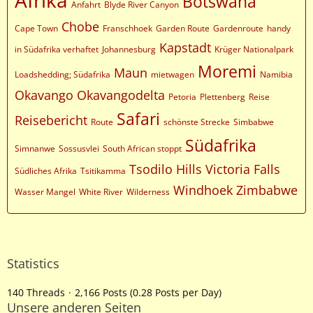
Afrika
Botswana
Anfahrt
Blyde River Canyon
Chobe
Cape Town
Franschhoek
Garden Route
Gardenroute
handy
Kapstadt
in Südafrika verhaftet
Johannesburg
Krüger Nationalpark
Moremi
Maun
Loadshedding; Südafrika
mietwagen
Namibia
Okavango
Okavangodelta
Petoria
Plettenberg
Reise
Safari
Reisebericht
Route
schönste Strecke
Simbabwe
Südafrika
Simnanwe
Sossusvlei
South African stoppt
Tsodilo Hills
Victoria Falls
Südliches Afrika
Tsitikamma
Windhoek
Zimbabwe
Wasser Mangel
White River
Wilderness
Statistics
140 Threads
2,166 Posts (0.28 Posts per Day)
Unsere anderen Seiten