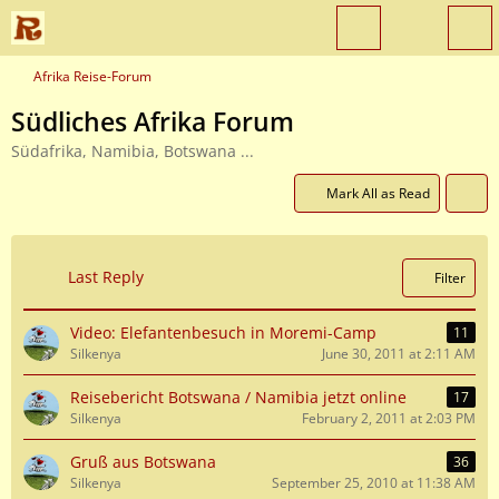
Afrika Reise-Forum
Südliches Afrika Forum
Südafrika, Namibia, Botswana ...
Mark All as Read
Last Reply
Filter
Video: Elefantenbesuch in Moremi-Camp
11
Silkenya
June 30, 2011 at 2:11 AM
Reisebericht Botswana / Namibia jetzt online
17
Silkenya
February 2, 2011 at 2:03 PM
Gruß aus Botswana
36
Silkenya
September 25, 2010 at 11:38 AM