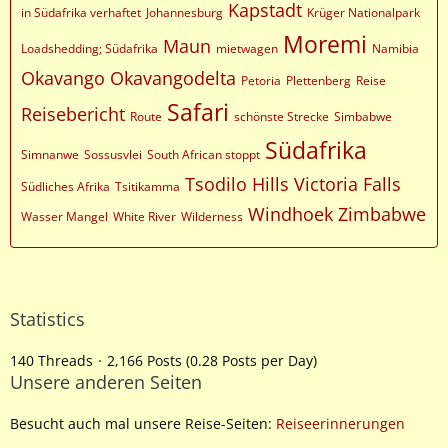
Kapstadt
in Südafrika verhaftet
Johannesburg
Krüger Nationalpark
Moremi
Maun
Loadshedding; Südafrika
mietwagen
Namibia
Okavango
Okavangodelta
Petoria
Plettenberg
Reise
Safari
Reisebericht
Route
schönste Strecke
Simbabwe
Südafrika
Simnanwe
Sossusvlei
South African stoppt
Tsodilo Hills
Victoria Falls
Südliches Afrika
Tsitikamma
Windhoek
Zimbabwe
Wasser Mangel
White River
Wilderness
Statistics
140 Threads
2,166 Posts (0.28 Posts per Day)
Unsere anderen Seiten
Besucht auch mal unsere Reise-Seiten:
Reiseerinnerungen