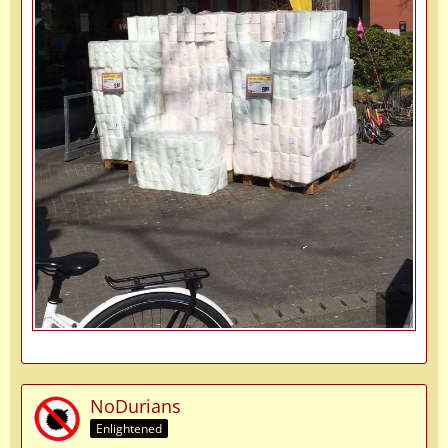
NoDurians
Enlightened